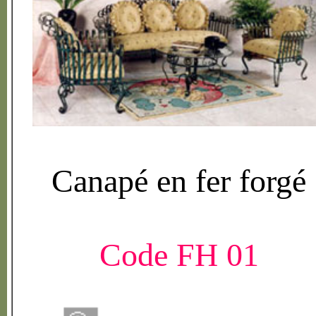
Canap
é
en fer forg
é
Code FH 01