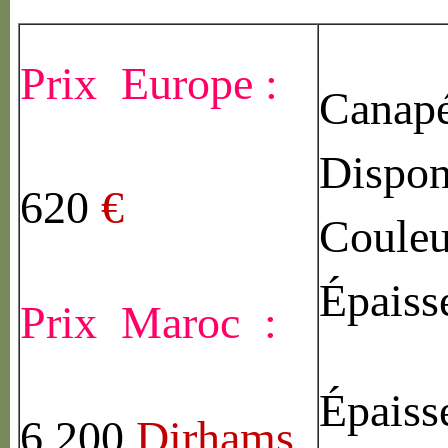
Prix Europe :
Canapé
Dispon
620
€
Couleu
Épaiss
Prix Maroc :
Épaiss
6 200
Dirhams