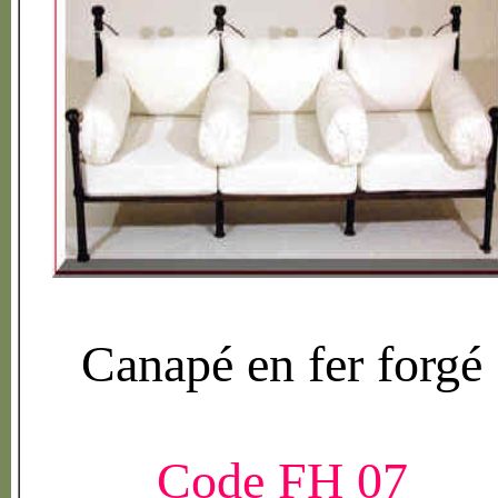
Canap
é
en fer forg
é
Code FH 07