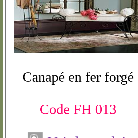
Canap
é
en fer forg
é
Code FH 013