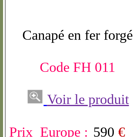
Canap
é
en fer forg
é
Code FH 011
Voir le produit
Prix Europe :
590
€