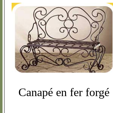
Canap
é
en fer forg
é