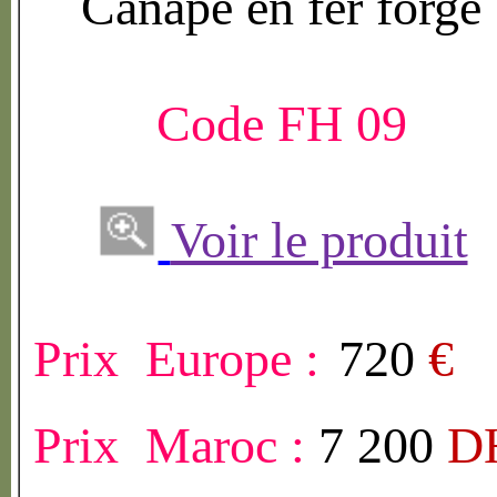
Canap
é
en fer forg
é
Code FH 09
Voir le produit
Prix Europe :
720
€
Prix Maroc :
7 200
D