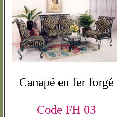
Canap
é
en fer forg
é
Code FH 03