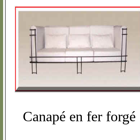
Canap
é
en fer forg
é