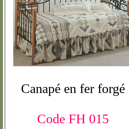
Canap
é
en fer forg
é
Code FH 015