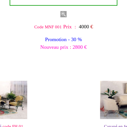
Prix :
4000
€
Code MNF 001
Promotion -
3
0 %
Nouveau prix
:
2800 €
é
code FH 01
Canapé en fe