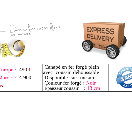
Canapé en fer forgé plein
Europe :
490
€
avec coussin déhoussable
Maroc :
4 900
Disponible sur mesure
Couleur fer forgé :
Noir
ms
coussin :
13
cm
Épaisseur