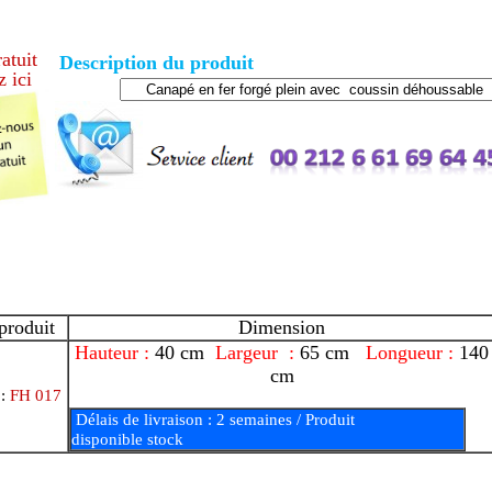
ratuit
Description du produit
z ici
produit
Dimension
Hauteur :
40 cm
Largeur :
65 cm
Longueur :
140
cm
 :
FH 017
Délais de livraison : 2 semaines / Produit
disponible stock