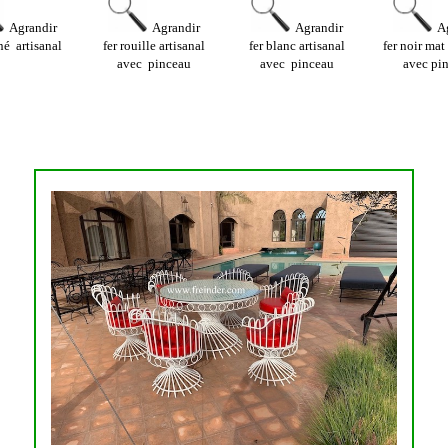
Agrandir
Agrandir
Agrandir
A
iné artisanal
fer rouille artisanal
fer blanc artisanal
fer noir mat
avec pinceau
avec pinceau
avec pi