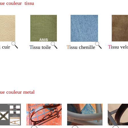
ue couleur tissu
i cuir
T
issu vel
T
issu toile
T
issu chenille
ue couleur metal