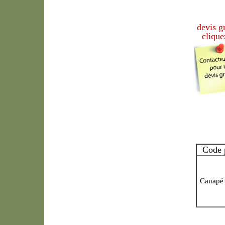
devis g
clique
Code 
Canapé