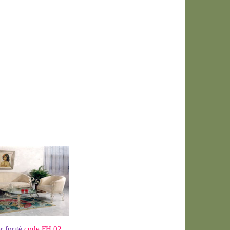
r forgé
code FH 02