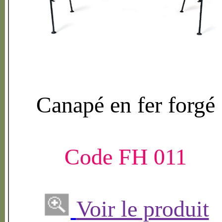
Canap
é
en fer forg
é
Code FH 011
Voir le produit