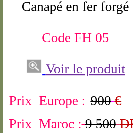
Canap
é
en fer forg
é
Code FH 05
Voir le produit
Prix Europe :
900
€
Prix Maroc :
9 500
D