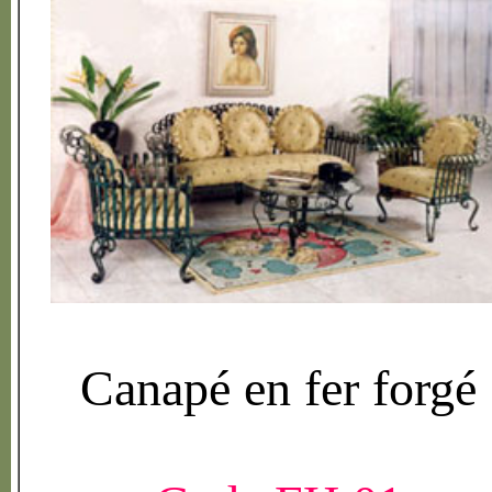
Canap
é
en fer forg
é