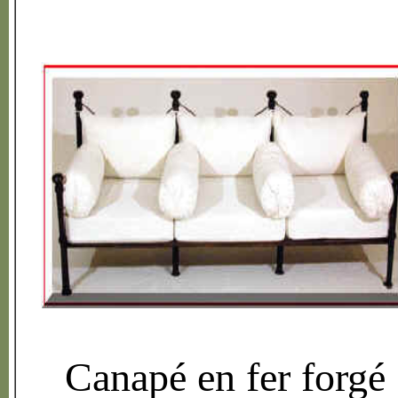
Canap
é
en fer forg
é