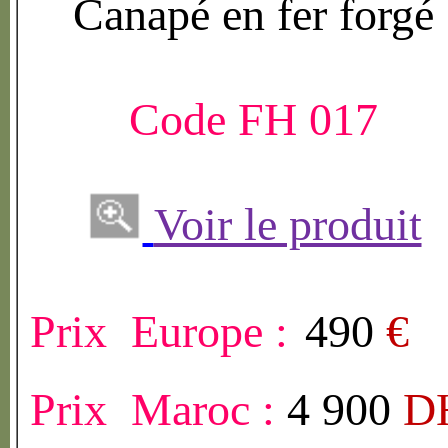
Canap
é
en fer forg
é
Code FH 017
Voir le produit
Prix Europe :
490
€
Prix Maroc :
4 900
D