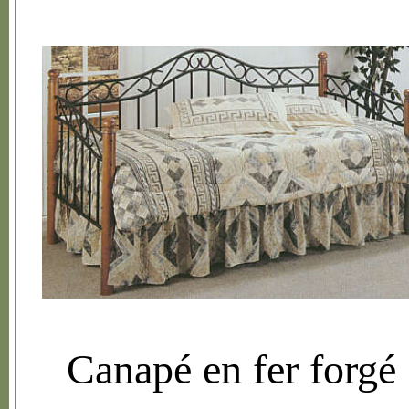
Canap
é
en fer forg
é