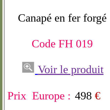
Canap
é
en fer forg
é
Code FH 019
Voir le produit
Prix Europe :
498
€