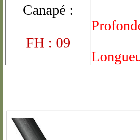
Canap
é
:
Profonde
FH : 09
Longueu