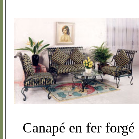
Canap
é
en fer forg
é