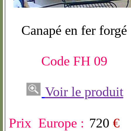
Canap
é
en fer forg
é
Code FH 09
Voir le produit
Prix Europe :
720
€