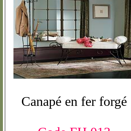
Canap
é
en fer forg
é