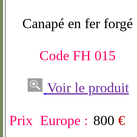
Canap
é
en fer forg
é
Code FH 015
Voir le produit
Prix Europe :
800
€