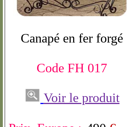
Canap
é
en fer forg
é
Code FH 017
Voir le produit