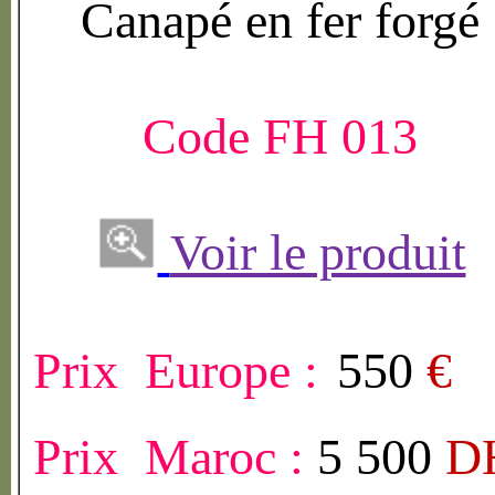
Canap
é
en fer forg
é
Code FH 013
Voir le produit
Prix Europe :
550
€
Prix Maroc :
5 500
D