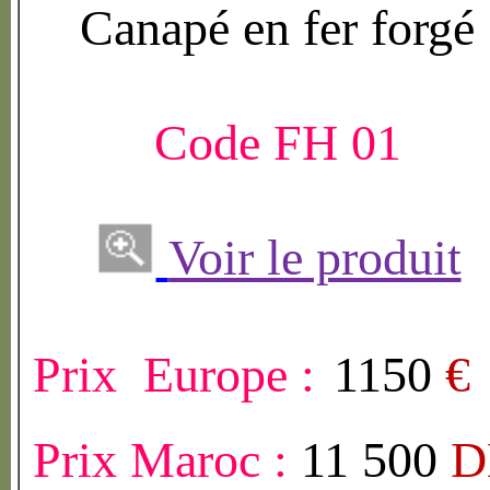
Canap
é
en fer forg
é
Code FH 01
Voir le produit
Prix Europe :
1150
€
Prix Maroc :
11 500
D