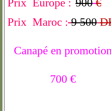
Prix Europe :
900
€
Prix Maroc :
9 500
D
Canapé en promotio
700 €