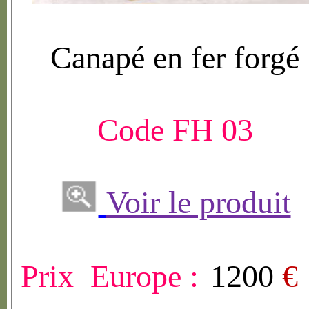
Canap
é
en fer forg
é
Code FH 03
Voir le produit
Prix Europe :
1200
€