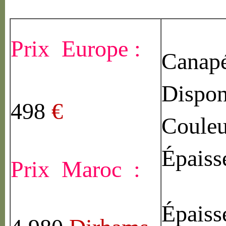
Prix Europe :
Canapé
Dispon
498
€
Couleu
Épaiss
Prix Maroc :
Épaiss