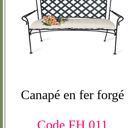
Canap
é
en fer forg
é
Code FH 011