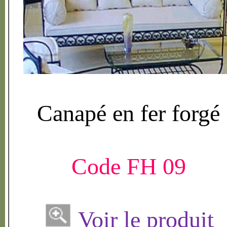
Canap
é
en fer forg
é
Code FH 09
Voir le produit