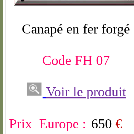
Canap
é
en fer forg
é
Code FH 07
Voir le produit
Prix Europe :
650
€