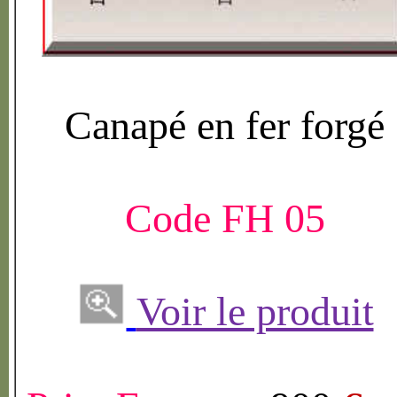
Canap
é
en fer forg
é
Code FH 05
Voir le produit