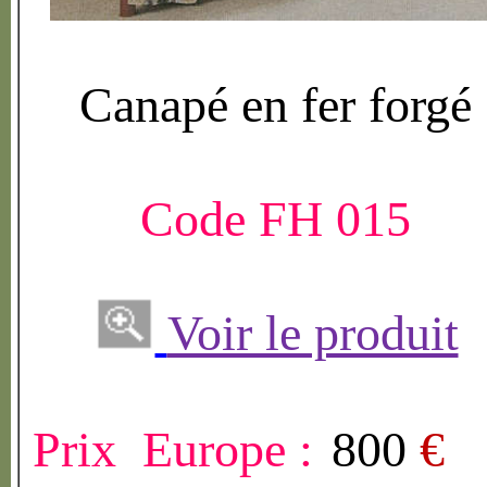
Canap
é
en fer forg
é
Code FH 015
Voir le produit
Prix Europe :
800
€