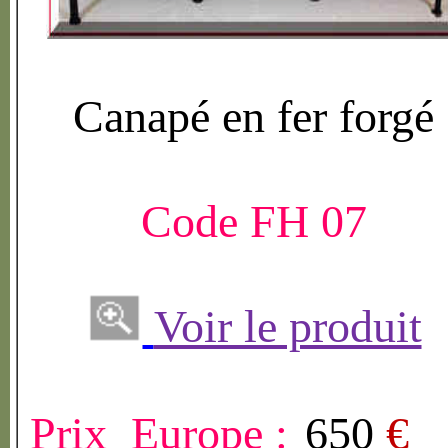
Canap
é
en fer forg
é
Code FH 07
Voir le produit
Prix Europe :
650
€