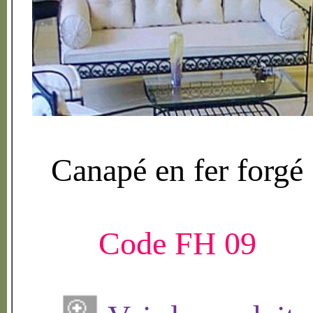
Canap
é
en fer forg
é
Code FH 09