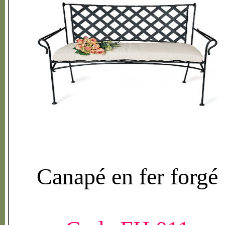
Canap
é
en fer forg
é