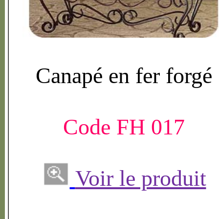
Canap
é
en fer forg
é
Code FH 017
Voir le produit