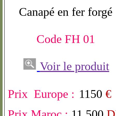
Canap
é
en fer forg
é
Code FH 01
Voir le produit
Prix Europe :
1150
€
Prix Maroc :
11 500
D