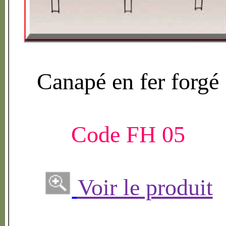
Canap
é
en fer forg
é
Code FH 05
Voir le produit