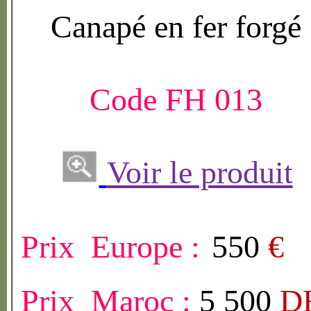
Canap
é
en fer forg
é
Code FH 013
Voir le produit
Prix Europe :
550
€
Prix Maroc :
5 500
D