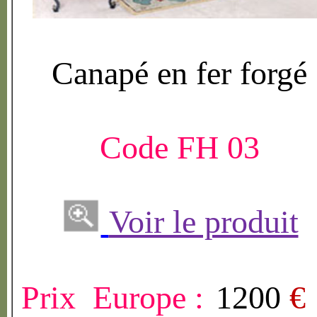
Canap
é
en fer forg
é
Code FH 03
Voir le produit
Prix Europe :
1200
€