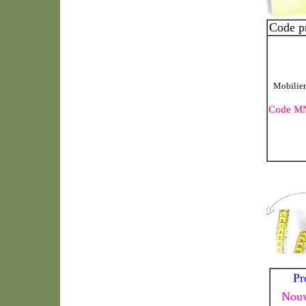
Code p
Mobilier
Code M
Pr
Nouv