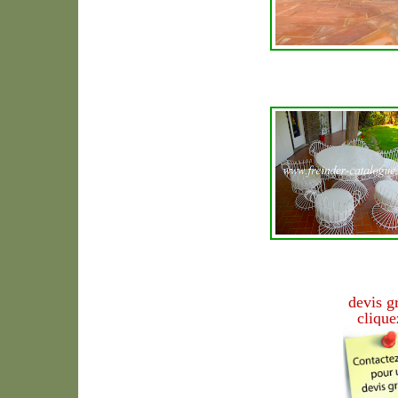
devis g
clique