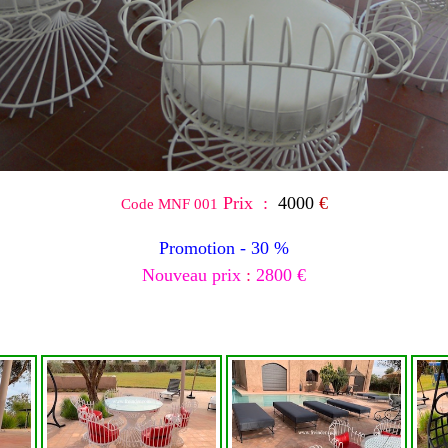
Prix :
4000
€
Code MNF 001
Promotion -
3
0 %
Nouveau prix
:
2800 €