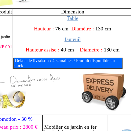
roduit
Dimension
Table
Hauteur :
76 cm
Diamètre :
130 cm
 jardin
fauteuil
NF 001
Hauteur assise :
40 cm
Diamètre :
130 cm
Délais de livraison : 4 semaines / Produit disponible en
stock
omotion -
3
0 %
eau prix
:
2800 €
Mobilier de jardin en fer