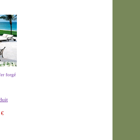
fer forgé
duit
€