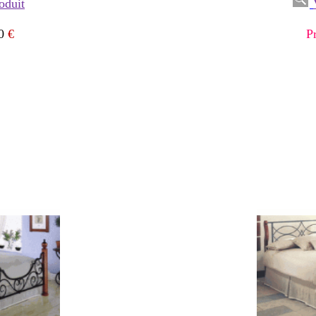
oduit
0
€
P