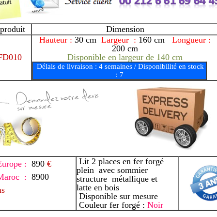
produit
Dimension
Hauteur :
30 cm
Largeur :
160 cm
Longueur :
200 cm
FD010
Disponible en largeur de 140 cm
Délais de livraison : 4 semaines / Disponibilité en stock
: 7
Lit 2 places en fer forgé
urope :
890
€
plein avec sommier
Maroc :
8900
structure métallique et
latte en bois
ms
Disponible sur mesure
Couleur fer forgé :
Noir