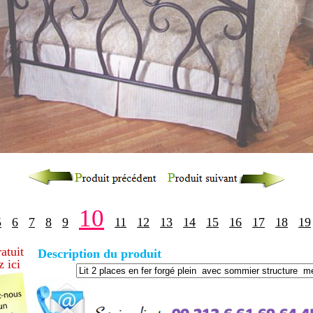
10
5
6
7
8
9
11
12
13
14
15
16
17
18
19
ratuit
Description du produit
z ici