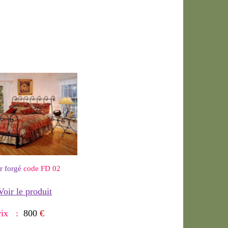
er forgé
code FD 02
Voir le produit
rix :
800
€