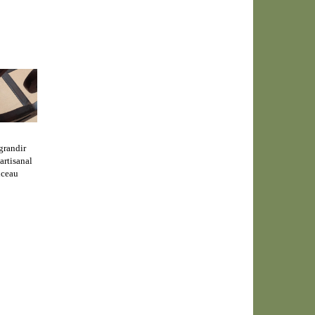
grandir
 artisanal
nceau