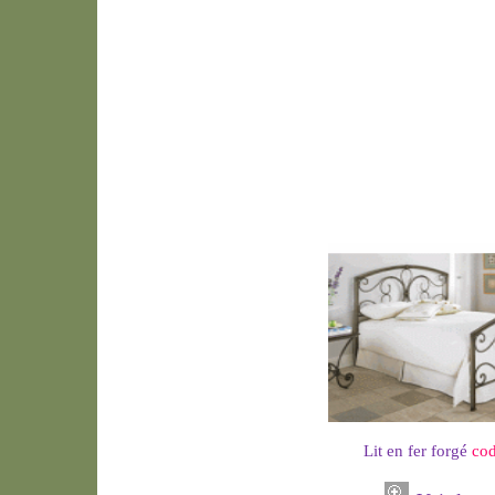
Lit en fer forgé
co