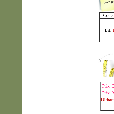
Code 
Lit:
Prix E
Prix 
Dirha