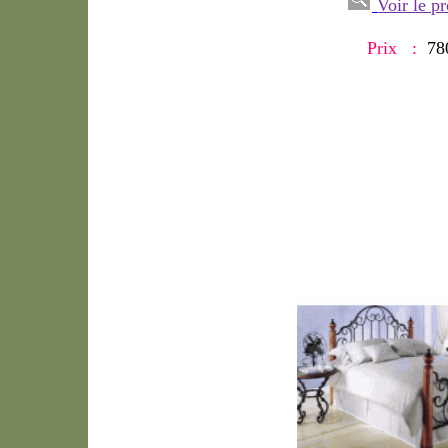
Voir le pr
Prix :
78