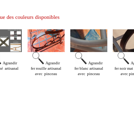
ue des couleurs disponibles
Agrandir
Agrandir
Agrandir
A
iné artisanal
fer rouille artisanal
fer blanc artisanal
fer noir mat
avec pinceau
avec pinceau
avec pi