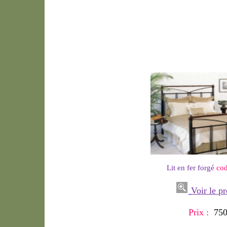
Lit en fer forgé
co
Voir le pr
Prix :
75