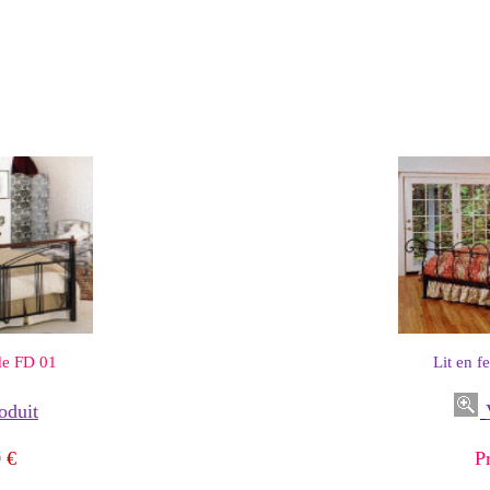
de FD 01
Lit en f
oduit
0
€
P