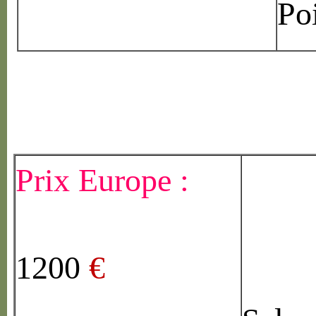
Po
Prix Europe :
1200
€